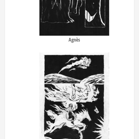
Agnès