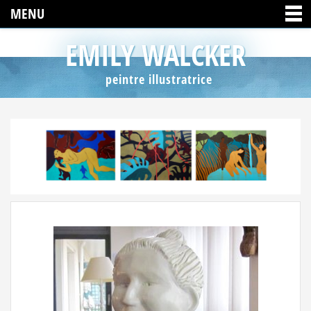
MENU
EMILY WALCKER
peintre illustratrice